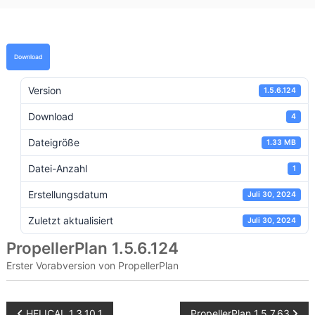
e
D
e
v
e
Download
l
o
p
Version
1.5.6.124
i
n
Download
4
g
a
Dateigröße
1.33 MB
n
d
Datei-Anzahl
1
C
o
Erstellungsdatum
Juli 30, 2024
n
s
Zuletzt aktualisiert
Juli 30, 2024
u
l
PropellerPlan 1.5.6.124
t
Erster Vorabversion von PropellerPlan
i
n
g
f
PropellerPlan 1.5.7.63
HELICAL 1.3.10.1